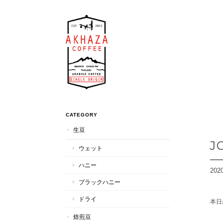
CATEGORY
生豆
J
ウェット
ハニー
2020
ブラックハニー
ドライ
本日
焙煎豆